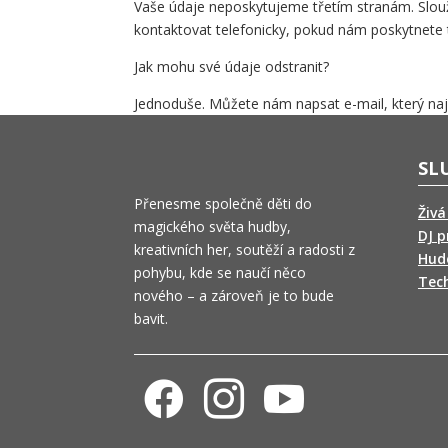
Vaše údaje neposkytujeme třetím stranám. Slouž
kontaktovat telefonicky, pokud nám poskytnete tel
Jak mohu své údaje odstranit?
Jednoduše. Můžete nám napsat e-mail, který naj
SL
Přenesme společně děti do
Živ
magického světa hudby,
DJ 
kreativních her, soutěží a radosti z
Hud
pohybu, kde se naučí něco
Tech
nového – a zároveň je to bude
bavit.


