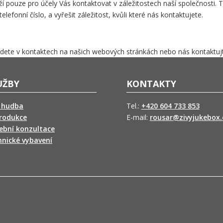
í pouze pro účely Vás kontaktovat v záležitostech naší společnosti.
efonní číslo, a vyřešit záležitost, kvůli které nás kontaktujete.
dete v kontaktech na našich webových stránkách nebo nás kontaktujt
UŽBY
KONTAKTY
á hudba
Tel.:
+420 604 733 853
produkce
E-mail:
rousar@zivyjukebox.
ební konzultace
nické vybavení