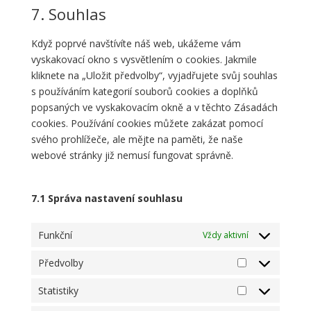
complianz
to
7. Souhlas
service
ostatní
Když poprvé navštívíte náš web, ukážeme vám
vyskakovací okno s vysvětlením o cookies. Jakmile
kliknete na „Uložit předvolby“, vyjadřujete svůj souhlas
s používáním kategorií souborů cookies a doplňků
popsaných ve vyskakovacím okně a v těchto Zásadách
cookies. Používání cookies můžete zakázat pomocí
svého prohlížeče, ale mějte na paměti, že naše
webové stránky již nemusí fungovat správně.
7.1 Správa nastavení souhlasu
Funkční
Vždy aktivní
Předvolby
Předvolby
Statistiky
Statistiky