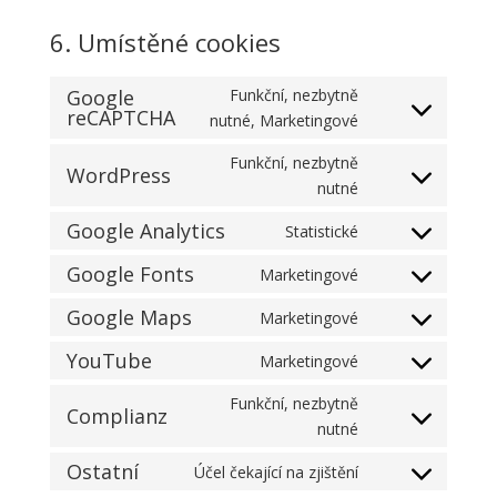
6. Umístěné cookies
Google
Funkční, nezbytně
reCAPTCHA
Consent
nutné, Marketingové
to
Funkční, nezbytně
service
WordPress
Consent
nutné
google-
to
recaptcha
Google Analytics
Statistické
service
Consent
wordpress
to
Google Fonts
Marketingové
Consent
service
to
Google Maps
Marketingové
google-
Consent
service
analytics
to
YouTube
Marketingové
google-
Consent
service
fonts
to
Funkční, nezbytně
google-
Complianz
service
Consent
nutné
maps
youtube
to
Ostatní
Účel čekající na zjištění
service
Consent